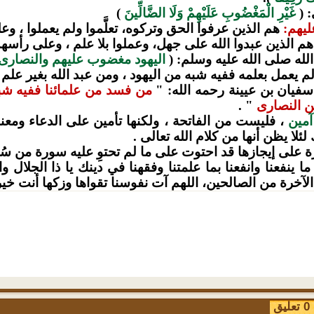
: (
غَيْرِ الْمَغْضُوبِ عَلَيْهِمْ وَلَا الضَّالِّينَ
)
يهم:
هم الذين عرفوا الحق وتركوه، تعلَّموا ولم يعملوا ، وع
م الذين عبدوا الله على جهل، وعملوا بلا علم ، وعلى رأسه
له صلى الله عليه وسلم:
(
اليهود مغضوب عليهم والنصارى
م يعمل بعلمه ففيه شبه من اليهود ، ومن عبد الله بغير علم
فيان بن عيينة رحمه الله: "
من فسد من علمائنا ففيه شبه 
ن النصارى
"
.
آمين
، فليست من الفاتحة ، ولكنها تأمين على الدعاء ومعن
لئلا يظن أنها من كلام الله تعالى .
 على إيجازها قد احتوت على ما لم تحتوِ عليه سورة من سُوَ
ما ينفعنا وانفعنا بما علمتنا وفقهنا في دينك يا ذا الجلال وا
لآخرة من الصالحين، اللهم آت نفوسنا تقواها وزكها أنت خير 
ق