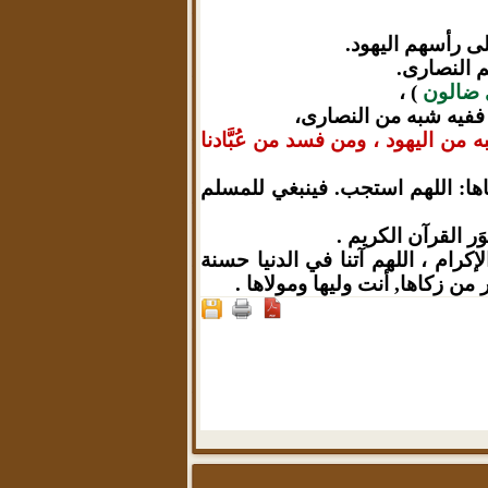
لى رأسهم اليهود.
م النصارى.
 ضالون
) ،
 ففيه شبه من النصارى،
من اليهود ، ومن فسد من عُبَّادنا
اها: اللهم استجب. فينبغي للمسلم
ر القرآن الكريم .
لإكرام ، اللهم آتنا في الدنيا حسنة
من زكاها, أنت وليها ومولاها .