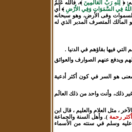
ه: ﴿
لِلَّهِ رَبِّ الْعَالَمِينَ
﴾، فالله عَلَمٌ
اللَّهُ فِي السَّمَوَاتِ وَفِي الأَرْضِ
﴾ أي
 السموات وفى الأرض، وهو سبحانه
 المالك المتصرف المدبر الذي له
لتي فيها بقاؤهم في الدنيا .
ملهم ويدفع عنهم الصوارف والعوائق
معنى هو السر في كون أكثر أدعية
ير ذلك، وأنت واحد من ذلك العالَم
ر ، مثل العلام والعليم ، قال ابن
أكثر رحمة
).
وأهل السنة والجماعة
لله عليه وسلم في سنته من الأسماء