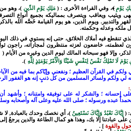
ِكِ يَوْمِ
﴾، وفي القراءة الأخرى : (
مَلِكِ يَوْمِ الدِّينِ
)، وهو من
ينهى ويثيب ويعاقب ويتصرف بمماليكه بجميع أنواع التص
لقهر والتدبير. ويوم الدين، هو يوم القيامة خَصَّه الله بالذ
ل ملكه وعدله وحكمته.
لذي تنقطع فيه أملاك الخلائق، حتى إنه يستوي في ذلك اليوم 
ن لعظمته، خاضعون لعزته منتظرون لمجازاته، راجون ثواب
‏
لذكر، وإلا فهو سبحانه المالك ليوم الدين وغيره من الأيام
(
و
‏ ‏يَوْمَ لَا تَمْلِكُ نَفْسٌ لِنَفْسٍ شَيْئًا‏ ‏وَالْأَمْرُ يَوْمَئِذٍ لِلَّهِ‏
).
ي ولكم في القرآن العظيم ؛ ونفعني وإيّاكم بما فيه من الآيا
ه لي ولكم ولسائر المسلمين من كل ذنبٍ إنه هو الغفور الرح
:
لى إحسانه ؛ والشكر له على توفيقه وامتنانه ؛ وأشهد أن ل
داً عبده ورسوله ؛ صلى الله عليه وعلى آله وأصحابه وسلم تسل
: (
إِيَّاكَ نَعْبُدُ وَإِيَّاكَ نَسْتَعِينُ
)
، أي نخصك وحدك بالعبادة, لا 
 على عبادتنا إلا بك، وهذا هو كمال الطاعة والدين يرجعُ إلى
لحول والقوة
] .