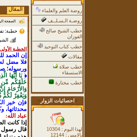
المقال
روضة العلم والعلماء
روضـة الـسـلــف
الصفحة ال
خطب الشيخ صالح
خطبة: تفس
الفوزان
الشي
خطب كتاب التوحيد
الخطبة الأولى
إن الحمد لل
مقالات
فلا مضل له؛
خطب صلاة
ورسوله؛ صلى
الاستسقاء
﴿
يَا أَيُّهَا الّ
خَلَقَكُم مِّن نّ
خطب مختارة
وَالأَرْحَامَ إِنّ
وَيَغْفِرْ لَكُمْ
احصائيات الزوار
فإن خير ال
محدثاتها، وك
عباد الله:
إذا كانت ال
قال رسول ص
لهذا اليوم :
10304
بالامس :
12144
هذه منزلة ا