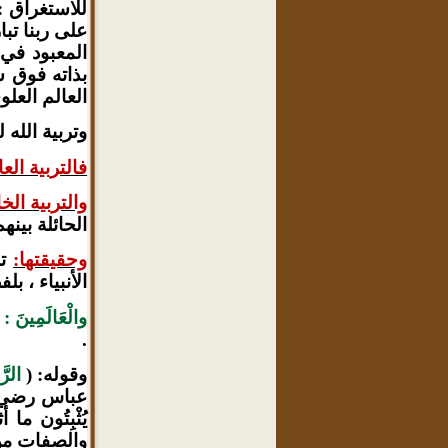
للاستغراق :
على ربنا تبا
المعبود في
بذاته فوق س
العالم العل
وتربية الله 
فالتربية
العا
والتربية الخ
الحائلة بينهم
وحقيقتها:
ت
الأنبياء ، ب
والْعَالَمِينَ :
ه
.
وقوله: (
الرّ
عباس رضي ا
يُثْبِتُون 
والصفات من 