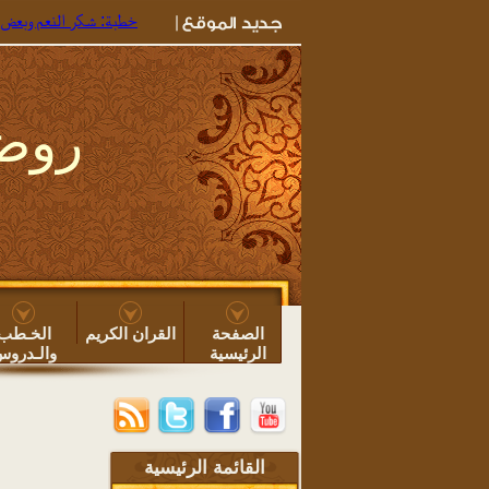
خطبة: شكر النعم وبعض ما يجب للو
روضة
الصفحة
القران الكريم
الخـطب
الرئيسية
والـدرو
القائمة الرئيسية