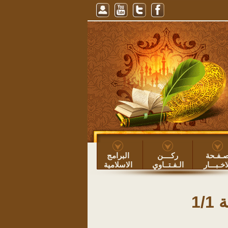
وم النهار، للشيخ عبيد الطوياوي
=> عبيد بن عساف الطوياوي ۞
خطبة: حفظ الأوقا
ـفـحة
ركــــن
البرامج
اخـبـــار
الـفـتــاوي
الاسلامية
1/