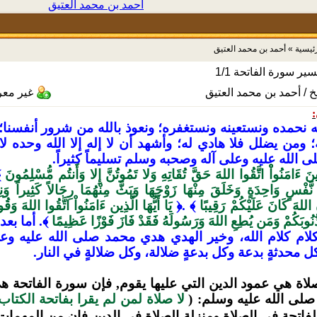
أحمد بن محمد العتيق
رئيسية
»
أحمد بن محمد العتيق
ير سورة الفاتحة 1/1
خ / أحمد بن محمد العتيق
غير مع
:
ه نحمده ونستعينه ونستغفره؛ ونعوذ بالله من شرور أنفسنا؛
 ومن يضلل فلا هادي له؛ وأشهد أن لا إله إلا الله وحده ل
 الله عليه وعلى آله وصحبه وسلم تسليماً كثيراً.
َذِينَ ءَامَنُواْْ اتَّقُوا اللهَ حَقَّ تُقَاتِهِ وَلا تَمُوتُنَّ إِلا وَأَنتُم مُّسْلِمُونَ
﴿
َفْسٍ وَاحِدَةٍ وَخَلَقَ مِنْهَا زَوْجَهَا وَبَثَّ مِنْهُمَا رِجَالاً كَثِيراً وَنِ
َ اللهَ كَانَ عَلَيْكُمْ رَقِيبًا
﴾ .﴿
يَا أَيُّهَا الَّذِين ءَامَنُواْ اتَّقُوا اللهَ وَ
 ذُنُوبَكُمْ وَمَن يُطِعِ اللهَ وَرَسُولَهُ فَقَدْ فَازَ فَوْزًا عَظِيمًا
﴾.
أما بعد:
كلام كلام الله، وخير الهدي هدي محمد صلى الله عليه و
ل محدثةٍ بدعة وكل بدعةٍ ضلالة، وكل ضلالةٍ في النار.
صلاة هي عمود الدين التي عليها
يقوم, فإن
سورة الفاتحة هي
لى الله عليه وسلم: (
لا صلاة لمن
لم يقرا بفاتحة الكتاب
لفاتحة في الصلاة ومنزلة الصلاة في الدين فإن من المهم