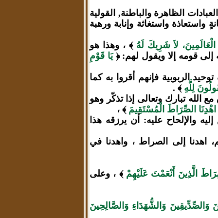
لعبادات الظاهرة والباطنة, القولية
ٍ واستعاذة واستغاثة وإنابة ورهبة
الْعَالَمِينَ، لاَ شَرِيكَ لَهُ
﴾ ، وهذا هو
إلى قومه إلا ويقول لهم: ﴿
يَا قَوْمِ
وحيد الربوبية فإنهم أقروا به كما
لُونَ لِلَّهِ
﴾ .
مع الله تبارك وتعالى إذا تذكّر وهو
اهْدِنَا الصِّرَاطَ الْمُسْتَقِيمَ
﴾ ،
ليه والإلحاح عليه: أن يرزقه هذا
، اهدنا إلى الصراط ، واهدنا في
َاطَ الَّذِينَ أَنْعَمْتَ عَلَيْهِمْ
﴾ ، وعلى
ِينَ وَالصِّدِّيقِينَ وَالشُّهَدَاءِ وَالصَّالِحِينَ