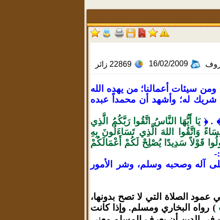
16/02/2009
روف
22869
زائر
 ومن سيئات أعمالنا؛ من يهده الله
ا شريك له؛ وأشهد أن محمداً عبده
﴾ . 
يَا أَيُّهَا النَّاسُ اتَّقُوا رَبَّكُمُ الَّذِي
سَاءً وَاتَّقُوا اللهَ الَّذِي تَسَاءَلُونَ بِهِ
قُولُوا قَوْلاً سَدِيدًا يُصْلِحْ لَكُمْ أَعْمَالَكُمْ
-
على آله وصحبه وسلم، وشر الأمور
 عمود الصلاة التي لا تصح
بدونها،
) رواه البخاري ومسلم. وإذا كانت
ات في الدين أن يعرف المسلم معنى