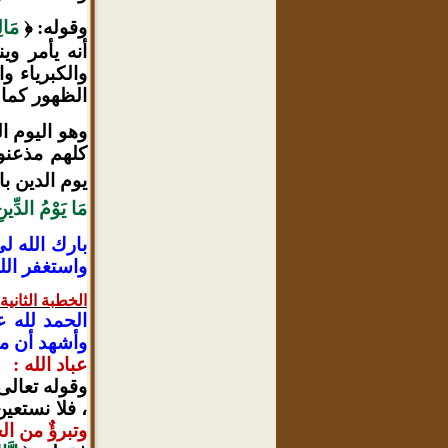
وقوله: ﴿
مَال
أنه يأمر و
والكبرياء وا
الظهور كما
وهو اليوم ا
كلهم مذعنو
يوم الدين با
مَا
يَوْمُ الدِّينِ
بارك الله ل
واستغفر الل
الخطبة الثانية
الحمد لله ع
وأشهد أن محم
عباد الله :
وقوله تعالى
، فلا نستعين
وتبرؤٌ من ا