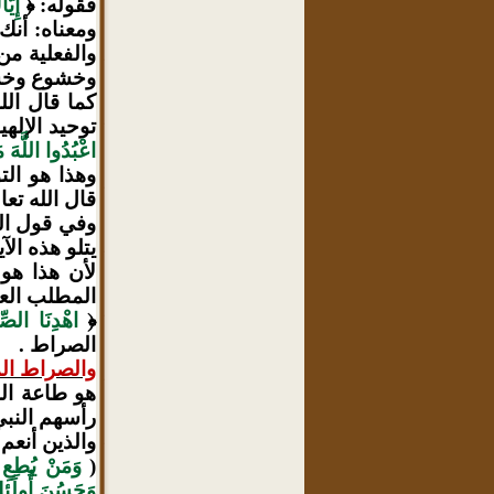
فقوله: ﴿
إِيَّ
ومعناه: أنك
والفعلية من
وخشوع وخش
كما قال الله
توحيد الإله
اعْبُدُوا اللَّهَ م
وهذا هو الت
قال الله تعا
وفي قول الل
يتلو هذه ال
لأن هذا هو 
المطلب العظ
﴿
اهْدِنَا الصّ
الصراط .
والصراط ال
هو طاعة ال
رأسهم النبي
والذين أنعم
(
وَمَنْ يُطِعِ ا
وَحَسُنَ أُولَئِك