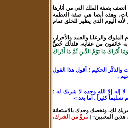
 اتصف بصفة الملك التي من أثارها
رفات، وهذه أيضا هي صفة العظمة
كر لأنه اليوم الذي يظهر للخلق تمام
الملوك والرعايا والعبيد والأحرار،
ه خائفون من عقابه، فلذلك خُصَّ
َمَا أَدْرَاكَ مَا يَوْمُ الدِّينِ ثُمَّ مَا أَدْرَاكَ
ت والذكّر الحكيم ؛ أقول هذا القول
يم .
ا إله إلا الله وحده لا شريك له ؛
يماً كثيراً . أما بعد :-
شريك لك، ونخصك وحدك بالاستعانة
 هذين المعنيين: [
تبرؤٌ من الشرك،