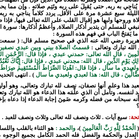
يُناجِي به ربه, حتى يُقبِلَ على ربه وتَتِم صلاته . وإن مما
لليلة سبع عشرة مرة على الأقل, يردد كلاماً يناجي به ربه
 وروحها ولبها هو إقبال القلب على الله تعالى فيها, فإذا صُ
بغي للمسلم أن يتدبر أذكار الصلاة, وأعظمُ أذكارها: سورة ال
 يَفتحُ الباب في فهم هذه السورة :
ريرة رضي الله عنه الذي في صحيح مسلم قال:
( سمعت 
الله تبارك وتعالى :
قسمتُ الصلاة بيني وبين عبدي نصفين ول
 الْعَالَمِينَ ، قال الله تعالى: حمدني عبدي ، فإذا قال: الرَّحْمَنِ
كِ يَوْمِ الدِّينِ ، قال الله: مجدني عبدي ، فإذا قال: إِيَّاكَ نَعْبُدُ وَ
ي ما سأل ، فإذا قال: اهْدِنَا الصِّرَاطَ الْمُسْتَقِيمَ صِرَاطَ الَّذِينَ
َا الضَّالِّينَ ، قال الله: هذا لعبدي ولعبدي ما سال
) . انتهى الحدي
لعبد هذا وعلم أنها نصفان، نصف لله تبارك وتعالى، وهو أول
د لنفسه. وتأمل أن الذي علَّمَه هذا الدعاء هو الله تبارك و
نه سبحانه من فضله وكرمه ضَمِنَ إجابة الدعاء إذا دعاه 
؟
حة:
سبع آيات . ثلاث ونصف لله تعالى وثلاث ونصف للعبد .
(
الْحَمْدُ لِلَّهِ رَبِّ الْعَالَمِينَ
)،
والحمد :
هو الثناء بالقلب واللس
 العدل والحكمة والفضل فله الحمد الكامل بجميع الوجوه ، 