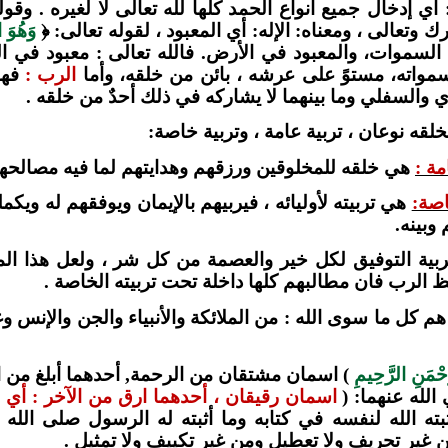
 أي إدخال جميع أنواع الحمد كلها لله تعالى لا لغيره . وقول
رك وتعالى ، ومعناه: الإله: أي المعبود ، لقوله تعالى: ﴿
وَهُوَ 
 السموات، والمعبود في الأرض. فالله تعالى : معبود في
مواته، مستوً على عرشه ، بائن من خلقه، وأما
الرب :
فهو
وي والسفلي وما بينهما لا يشاركه في ذلك أحدٌ من خلقه .
لخلقه نوعان ، تربية عامة ، وتربية خاصة:
مة :
هي خلقه للمخلوقين ورزقهم وهدايتهم لما فيه مصالحهم ا
اصة:
هي تربيته لأوليائه ، فيربيهم بالإيمان ويوفقهم له ويك
 وبينه.
ربية التوفيق لكل خير والعصمة من كل شر ، ولعل هذا ال
لفظ الرب فان مطالبهم كلها داخلة تحت تربيته الخاصة .
م كل ما سوى الله : من الملائكة والأنبياء والجن والإنس وغ
َحْمَنِ الرَّحِيمِ
)
اسمان مشتقان من الرحمة, أحدهما أبلغ من الآخ
لله عنهما: (
اسمان رقيقان ، أحدهما ارق من الآخر : أي 
ما أثبته الله لنفسه في كتابه وما أثبته له الرسول صلى ا
غير تحريف ولا تعطيل ومن غير تكييف ولا تمثيل .