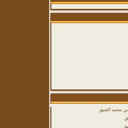
بن محمد العتيق
ق
يق