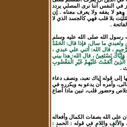
 يحز في النفس أننا نرى المصلي يردد
 وهو لا يفقه ولا يعرف معناه . إن
لِّيَت بلا قلب فهي كالجسد الذي لا
فاتحة .
رسول الله صلى الله عليه وسلم
عبدي ما سال، فإذا قال: الْحَمْدُ
 الرَّحِيمِ ، قال الله: أثني علي عبدي ،
إِيَّاكَ نَسْتَعِينُ ، قال الله:
هذا بيني
 أَنْعَمْتَ عَلَيْهِمْ غَيْرِ الْمَغْضُوبِ
ث .
ها إلى قوله إياك نعبد، ونصف دعاء
تعالى، وأمره أن يدعو به ويكرره في
بإخلاص وحضور قلب،
تبين ماذا أضاع
ان على الله بصفات الكمال وأفعاله
والألف واللام في قوله : الحمد :