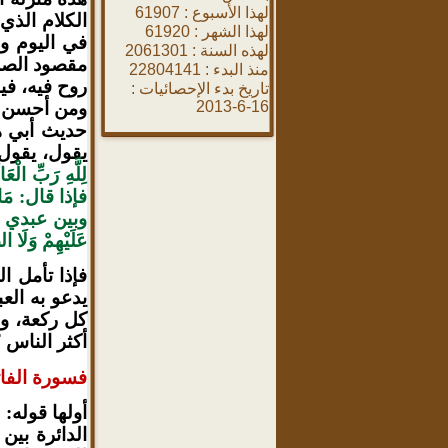
لهذا الأسبوع :
61907
الكلام الذي 
لهذا الشهر :
61920
في اليوم وا
لهذه السنة :
2061301
مقصود الصلاة
منذ البدء :
22804141
روح فيه، فين
تاريخ بدء الإحصائيات :
16-6-2013
ومن أحسن ما
حديث أبي ه
يقول، يقول 
لِلَّهِ رَبِّ
فإذا قال: مَالِ
وبين عبدي ولعبد
عَلَيْهِمْ وَل
فإذا تأمل ا
يدعو به العب
كل ركعة، وأ
أكثر الناس 
فسورة الفات
أولها قوله: 
الدائرة بين