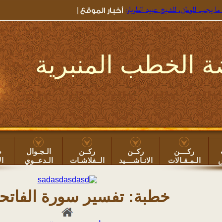
طن، للشيخ عبيد الطوياوي
=> جديد خطب الروضة ۞
خطبة: بعض أضرار سهر الليل ون
 الخطب المنبرية
ركــــن
ركــن
ركــن
الـجـوال
ص
س
الـمـقـالات
الانـاشــــيد
الــفلاشـات
الـدعــوي
ال
خطبة: تفسير سورة الفاتحة 1