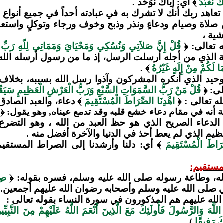
اكَ نَعْبُدُ
﴾ أي: إياك نُوَحِّد .
 تعاهد ربك أنك لا تشرك به في عبادته أحداً في جميع أنواع ا
 صلاة وصيام ودعاءٍ ونذر وذبح وخوف ورجاء وتوكلٍ واستعانة
ية ،
 تعالى: ﴿
قُلْ إِنَّ صَلاَتِي وَنُسُكِي وَمَحْيَايَ وَمَمَاتِي لِلّهِ رَبِّ 
ية الذي من أجله أرسلت الرسل، إذ ما من رسول أرسله الله 
َا لَكُمْ مِنْ إِلَهٍ غَيْرُهُ
﴾ .
وحيد الذي أنكره المشركون وآذوا رسل الله بسببه، بخلاف ت
لى:
﴿
قُلْ مَنْ رَبُّ السَّمَوَاتِ السَّبْعِ وَرَبُّ الْعَرْشِ الْعَظِيمِ سَيَقُو
ه تعالى : ﴿
اهْدِنَا الصِّرَاطَ الْمُسْتَقِيمَ
﴾ دعاء، والعبد الصادق 
آية أنه في مقام دعاء خشع قلبه وقد تدمع عيناه, وهو يقول: ﴿
الدعاء الصريح الذي هو حظ العبد من الله ، وهو التضرع إ
يم الذي لم يعط أحذ في الدنيا والآخرة أفضل منه .
ِرَاطَ الْمُسْتَقِيمَ
﴾ أي: دلنا وأرشدنا إلى الصراط المستقيم
مستقيم:
له، وطاعة رسوله صلى الله عليه وسلم، فسره بقوله: ﴿
صِر
 صلى الله عليه وسلم وأصحابه رضوان الله عليهم أجمعين.
 الله عليهم هم المذكورون في سورة النساء بقوله تعالى :
للَّهَ وَالرَّسُولَ فَأُولَئِكَ مَعَ الَّذِينَ أَنْعَمَ اللَّهُ عَلَيْهِمْ مِنَ النَّبِيّ
َ رَفِيقًا
).