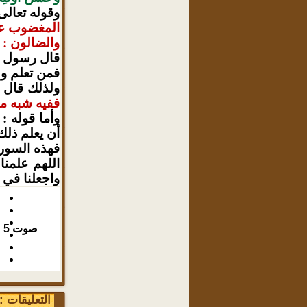
وقوله تعالى
المغضوب عل
والضالون :
ه
قال رسول ال
فمن تعلم ول
ولذلك قال س
ففيه شبه م
وأما قوله :
أن يعلم ذلك 
فهذه السورة
اللهم علمنا 
واجعلنا في ا
صوت
5
التعليقات : 0 تعلي