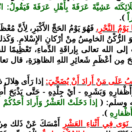
َائِكَتَه عَشِيَّةَ عَرَفَةَ بِأَهْلِ عَرَفَةَ فَيَقُولُ
اً
).
ا يَوْمُ النَّحْرِ،
فَهُوَ يَوْمُ الحَجِّ الأَكْبَرِ، لِأَنَّ مُعْ
وَ الرُّكْنُ الخامِسُ مِنْ أرْكانِ الإِسْلامِ. وَكَذ
بُ إلى الله تعالى بِإراقَةِ الدِّماءِ، تَعْظِيمًا 
ْحَ مِن أعْظَمِ شَعائِرِ اللهِ الظاهِرَةِ، قال ت
ِبُ عَلَى مَنْ أَرادَ أَنْ يُضَحِّيَ:
إذا رَأَى هِلالَ ذي
َظْفارِهِ وَبَشَرِهِ - أيْ جِلْدِهِ - حَتَّى يَذْبَحَ أ
يه وسلم: (
إذا دَخَلَتْ العَشْرُ وَأَرادَ أَحَدُكُمْ 
َظْفارِهِ
).
ا نَوَى فِي أَثْناءِ العَشْرِ
أَمْسَكَ عَنْ ذَلك مِنْ حِين