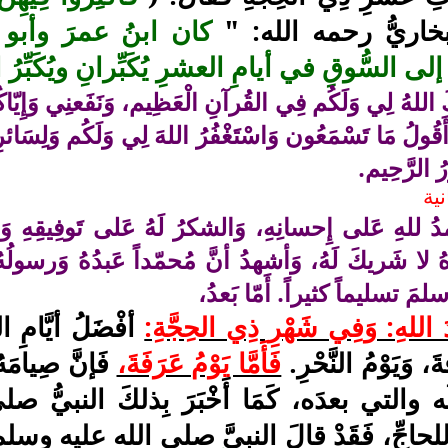
خاريُّ رحمه الله: "
كان ابنُ عمرَ وأبو
إلى السُّوقِ في أيامِ العشرِ يُكَبِّرانِ ويُكَبِّرُ 
اللهُ لِي وَلَكُم فِي القُرآنِ الْعَظِيم، وَنَفَعنِي وَإِيّاكُم
َقُولُ مَا تَسْمَعُون وَاسْتَغْفُرُ اللهَ لِي وَلَكُم وَلِسَائرِ 
رُ الرَّحِيم.
نية
ُ للهِ عَلى إِحسانِهِ، وَالشكرُ لَهُ عَلى تَوفِيقِهِ وَا
ُ لا شَريكَ لَهُ، وَأشهدُ أنَّ مُحمّداً عَبدُهُ وَرسول
مَ تسليماً كثيراً. أَمّا بَعدُ،
َ اللهِ: وَفِي شَهْرِ ذِي الحِجَّةِ:
أفْضَلُ أيَّامِ 
َ، وَيَوْمُ النَّحْرِ.
فَأَمَّا يَوْمُ عَرَفَةَ،
فَإنَّ صِيامَهُ 
 والتي بعدَه، كَمَا أَخْبَرَ بِذلكَ النبيُّ صل
َةِ للحاجِّ، فَقَدْ قالَ النبيَّ صلى الله عليه و