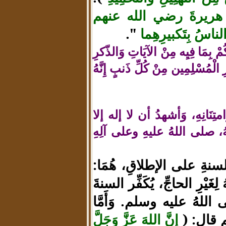
 هريرةَ رضي الله عنهم
الناسُ بِتَكبيرِهِما
".
ْ بِمَا فِيِه مِنْ الآيَاتِ وَالذّكرِ
الْمُسْلِمِين مِنْ كُلِّ ذَنبٍ إِنَّهُ
متِنَانِهِ، وَأشهدُ أن لا إله إلا
ُهُ، صلى اللهُ عليهِ وعلى آلِهِ
السنةِ على الإطلاقِ، هُمَا:
لِغَيْرِ الحاجِّ، يُكَفِّر السنةَ
ى اللهُ عليه وسلم. وَأَمَّا
سلم قال: (
إنَّ اللهَ
عَزَّ وَجَلَّ