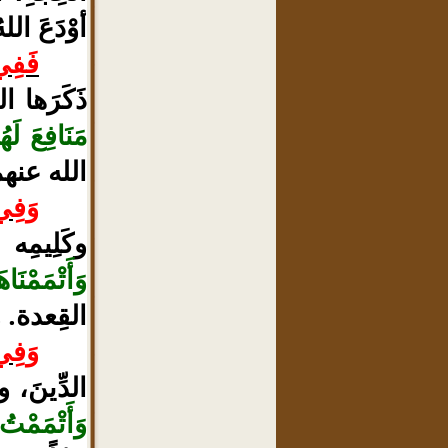
أوْدَعَ ال
فَفِي
ذَكَرَها 
مَنَافِعَ لَ
الله عنه
وَفِي
وكَلِيم
وَأَتْمَمْنَا
القِعدة.
وَفِي
الدِّينَ، 
وَأَتْمَمْتُ