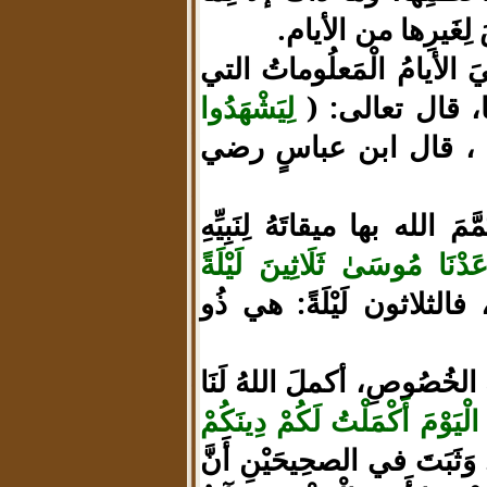
لِغَيرِها من الأيام.
هِيَ الأيامُ الْمَعلُوماتُ التي
ها، قال تعالى: (
لِيَشْهَدُوا
، قال ابن عباسٍ رضي
مَ الله بها ميقاتَهُ لِنَبِيِّهِ
عَدْنَا مُوسَىٰ ثَلَاثِينَ لَيْلَةً
الثلاثون لَيْلَةً: هي ذُو
ِ الخُصُوصِ، أكملَ اللهُ لَنَا
الْيَوْمَ أَكْمَلْتُ لَكُمْ دِينَكُمْ
 وَثَبَتَ في الصحِيحَيْنِ أَنَّ