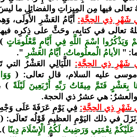
لهُ تعالى فيها مِن المِيزاتِ والفضائِلِ ما ليسَ 
 شَهْرِ ذِي الحِجَّةِ:
أَيَّامُ العَشْرِ الأُولَى، وَ
اللهُ تعالى في كتابِه، وحَثَّ على ذِكرِه في
هُمْ وَيَذْكُرُوا اسْمَ اللَّهِ فِي أَيَّامٍ مَّعْلُومَاتٍ
) 
ما: "
الأيامُ الْمعلُوماتُ، أيَّامُ العَشْرِ
".
 شَهْرِ ذِي الحِجَّةِ:
اللَّيَالِي العَشْرُ التي تَمَّ
ِه موسى عليه السلام، قال تعالى: (
وَوَا
هَا بِعَشْرٍ فَتَمَّ مِيقَاتُ رَبِّهِ أَرْبَعِينَ لَيْلَةً
) ، ف
 والعشرُ: هي عشرُ ذي الحجة.
 شَهْرِ ذِي الحِجَّةِ:
فِي يَوْمِ عَرَفَةَ عَلَى وَجْه
ونَزَلَ في ذلك اليَوْمِ العظيمِ قَوْلُه تَعالَى: (
 عَلَيْكُمْ نِعْمَتِي وَرَضِيتُ لَكُمُ الْإِسْلَامَ دِينًا
).