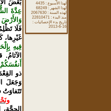
بَعْضَ الأ
لهذا الأسبوع :
4435
لهذا الشهر :
68249
عِدَّةَ الش
لهذه السنة :
2067630
منذ البدء :
22810471
وَالأَرْضَ مِ
تاريخ بدء الإحصائيات :
فَلَا تَظْل
16-6-2013
غَيْرِها، ك
فِيهِ بِإِلْ
الآثامُ. 
أَنفُسَكُمْ
ذو القِعْدَ
وَجَعَلَ ال
تَتَفاوَتُ 
ونَحْ
الحِجَّةِ، 