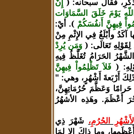
بالذِّكْرِ، فقال سبحانه: (
إِنَّ
للّهِ يَوْمَ خَلَقَ السَّمَاوَات
مُواْ فِيهِنَّ أَنفُسَكُمْ
). أيْ:
آكَدُ وأَبْلَغُ فِي الإِثْمِ مِنْ
ِقَوْلِهِ تَعَالَى: (
وَمَن يُرِدْ
َّهْرُ الحَرَامُ تُغَلَّظُ فِيهِ
لِهِ: (
فَلاَ تَظْلِمُواْ فِيهِنَّ
ذَلِكَ أَرْبَعةَ أَشْهُرٍ، وهي: "
َرامًا وَعَظَّمَ حُرُمَاتِهِنَّ،
جْرَ أَعْظَمَ. وهَذِه الأشهُرُ
أَشْهُرِ الحُرُمِ،
شَهْرَ ذِي
َأَعْظَمِها، وما ذاكَ إلا لِمَا