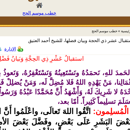
خطب موسم الحج
رئيسية
»
خطب موسم الحج
تقبال عشر ذي الحجة وبيان فضلها، للشيخ أحمد العتيق
الإدارة
استقبالُ عَشْرِ ذِي الحِجَّةِ وَبَيانُ فَضْلِ
الحَمدَ للهِ، نَحمَدُهُ ونَسْتَعِينُهُ وَنَسْتَغْفِرُهُ، وَنَعوذُ
عْمَالِنا، مَنْ يَهْدِهِ اللهُ فَلا مُضِلَّ لَه، وَمَنْ يُضلِلْ فَل
ْدَهُ لا شَرِيكَ لَهُ، وَأَشْهَدُ أَنَّ مُحَمَّدًا عَبْدُهُ وَرَسُول
َلَمَ تسلِيماً كَثِيراً. أمّا بعد،
 الْمُسلِمون:
اتَّقُوا اللهَ تَعالَى، واعْلَمُوا أَنَّ ا
بَعْضَ البَشَرِ عَلَى بَعْضٍ، وفَضَّلَ بَعْضَ الأ