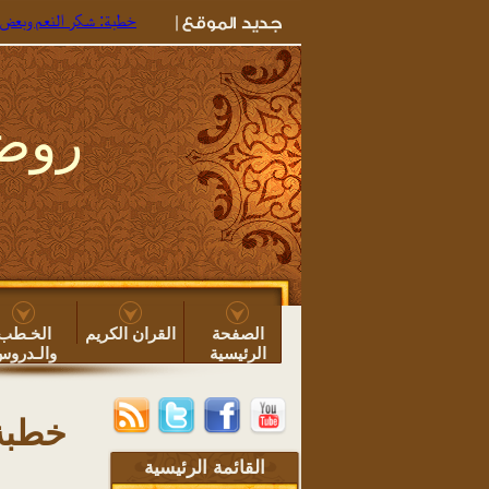
خطبة: شكر النعم وبعض ما يجب للو
روضة
الصفحة
القران الكريم
الخـطب
الرئيسية
والـدرو
خطبة:
القائمة الرئيسية