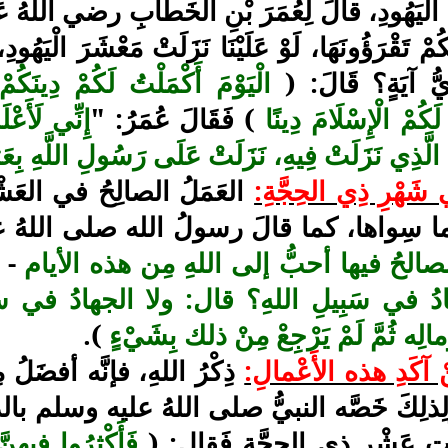
اليَهُودِ، قالَ لِعُمَرَ بْنِ الخَطَّابِ رضي اللهُ عَنْه:
مْ تَقْرَؤُونَهَا، لَوْ عَلَيْنَا نَزَلَتْ مَعْشَرَ الْيَهُودِ، ل
َيُّ آيَةٍ؟ قَالَ: (
الْيَوْمَ أَكْمَلْتُ لَكُمْ دِينَكُم
كُمْ الْإِسْلَامَ دِينًا
) فَقَالَ عُمَرُ: "
إِنِّي لَأَعْل
 الَّذِي نَزَلَتْ فِيهِ، نَزَلَتْ عَلَى رَسُولِ اللَّهِ بِع
 شَهْرِ ذِي الحِجَّةِ:
العَمَلُ الصالِحُ في العَشْر
ما سِواها، كما قالَ رسولُ الله صلى اللهُ
صالحُ فيها أحبُّ إلى اللهِ مِن هذه الأيام
- ي
ُ في سَبِيلِ اللهِ؟ قال: ولا الجهادُ في سَبِيلِ
مالِه ثُمَّ لَمْ يَرْجِعْ مِنْ ذلك بِشَيْءٍ
).
ْ آكَدِ هذه الأَعْمالِ:
ذِكْرُ اللهِ، فإنَّه أفضَل
 ولِذلِكَ خَصَّه النبيُّ صلى اللهُ عليه وسلم بالذِّ
تِ عَشْرِ ذِي الحِجَّةِ فَقال: (
فَأَكْثِرُوا فِيهِنّ