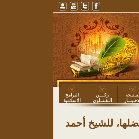
وم النهار، للشيخ عبيد الطوياوي
=> عبيد بن عساف الطوياوي ۞
خطبة: حفظ الأوقا
ـفـحة
ركــــن
البرامج
اخـبـــار
الـفـتــاوي
الاسلامية
لها، للشيخ أحمد