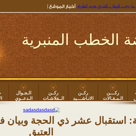
طن، للشيخ عبيد الطوياوي
=> جديد خطب الروضة ۞
خطبة: بعض أضرار سهر الليل ون
 الخطب المنبرية
ركــــن
ركــن
ركــن
الـجـوال
ص
س
الـمـقـالات
الانـاشــــيد
الــفلاشـات
الـدعــوي
ال
 استقبال عشر ذي الحجة وبيان فض
العتيق