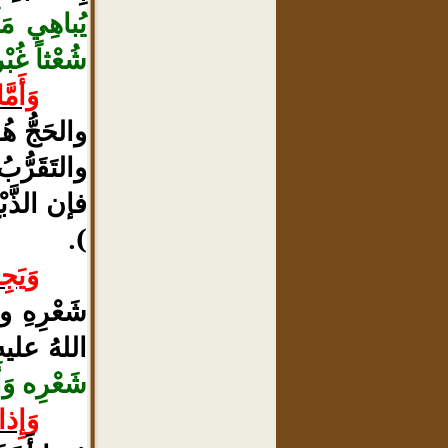
يُباهِي مَل
شُعْثاً غُبْر
وَأَمَّ
والحَجُّ هُ
والتَقَرُّ
فإن الذَّب
).
وَيَج
شَعْرِهِ وأ
اللهُ عل
شَعْرِه وَأ
وَإِذ