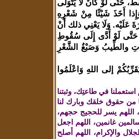
، حَتَّى لَوْ كانَ لَا يَتَوَلَّى
َإِذا أَخَذَ شَيْئًا مِنْ شَعْرِهِ
َارَةَ عَلَيْه. وَلَا يَعْنِي ذلك أَنْ
 حَتَّى لَوْ أَدَّى إِلَى سُقُوطِ
تِ والطِّيبُ وَصَبْغُ الشَّعْرِ
ُقَرِّبُكُمْ إلى اللهِ وَاعْلَمُوا
للَّهُمَّ استعملنا في طاعتِك، وثبتنا
نا من حقوق خلقك وبارك لنا
، اللهم يسر للحجيج حجهم،
لمين غانمين، اللهم اجعل
لال والإكرام، اللهم أصلح