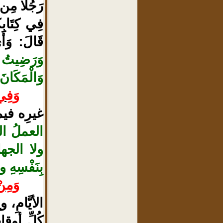
رَجُلًا مِن 
فِي كِتَابِكُ
قَالَ: وَأ
وَرَضِيتُ لَ
وَالْمَكَانَ
وَفِي
غيرِه في
العملُ ال
ولا الجهاد
بِنَفْسِهِ و
وَمِن
الأيَّامِ،
كُلِّ أوقا