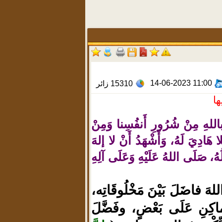
14-06-2023 11:00
15310
زائر
ها
 باللهِ مِنْ شُرُورِ أَنفُسِنا وَمِنْ
ا هَادِيَ لَهُ، وَأَشْهَدُ أَنْ لا إلهَ
ُهُ، صَلَى اللهُ عَلَيْهِ وَعَلَى آلِهِ
للهَ فاضَلَ بَيْنَ مَخْلُوقَاتِه،
ماكِنِ عَلَى بَعْضٍ، وفَضَّلَ