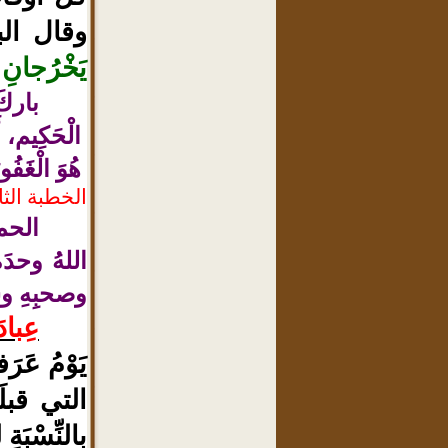
وقال الب
يَخْرُجانِ 
باركَ 
الْحَكِيم، أ
هُوَ الْغَفُو
الخطبة الثا
الحمد
اللهُ وحدَه
وصحبِهِ وسل
عِباد
يَوْمُ عَرَفة
التي قبلَه
بِالنِّسْب