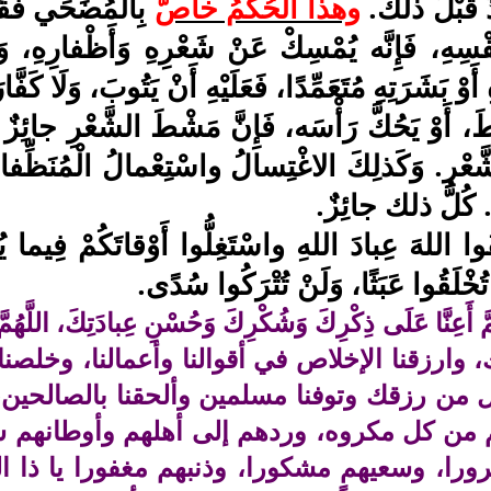
ذَ قَبْلَ ذلك.
وهذا الحُكْمُ خاصٌّ
بِالْمُضَحِّي فَقَط
نَفْسِهِ، فَإِنَّه يُمْسِكْ عَنْ شَعْرِهِ وَأَظْفارِهِ، و
 أَوْ بَشَرَتِهِ مُتَعَمِّدًا، فَعَلَيْهِ أَنْ يَتُوبَ، وَلَا كَفّ
طَ، أَوْ يَحُكَّ رَأْسَه، فَإِنَّ مَشْطَ الشَّعْرِ جائِزٌ
َعْرِ. وَكَذلِكَ الاغْتِسالُ واسْتِعْمالُ الْمُنَظِّفا
 كُلُّ ذلك جائِزٌ.
قُوا اللهَ عِبادَ اللهِ واسْتَغِلُّوا أَوْقاتَكُمْ فِيما ي
ْ تُخْلَقُوا عَبَثًا، وَلَنْ تُتْرَكُوا سُدًى.
ُمَّ أَعِنَّا عَلَى ذِكْرِكَ وَشُكْرِكَ وَحُسْنِ عِبادَتِكَ، ا
 وارزقنا الإخلاص في أقوالنا وأعمالنا، وخلص
ل من رزقك وتوفنا مسلمين وألحقنا بالصالحين
من كل مكروه، وردهم إلى أهلهم وأوطانهم سا
را، وسعيهم مشكورا، وذنبهم مغفورا يا ذا الج