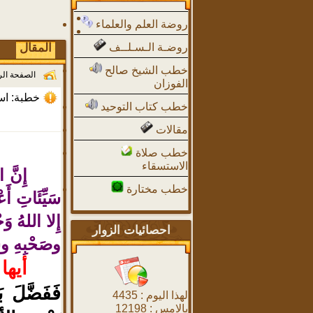
روضة العلم والعلماء
روضـة الـسـلــف
المقال
خطب الشيخ صالح
الصفحة ال
الفوزان
خطبة: اس
خطب كتاب التوحيد
مقالات
خطب صلاة
الاستسقاء
إِنَّ 
خطب مختارة
سَيِّئَاتِ أَ
إِلا اللهُ وَح
احصائيات الزوار
وصَحْبِهِ وس
أيها
فَفَضَّلَ 
لهذا اليوم :
4435
بالامس :
12198