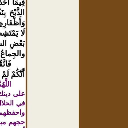
فِيمَا أَخَ
الذَّبْحَ بِ
وَأَظْفَارِهِ
لَا يَمْتَشِ
بَعْضِ الشّ
والجِماعُ.
فَاتَّ
أَنَّكُمْ لَم
اللَّه
على دينك،
في الحلا
واحفظهم 
حجهم مبرو