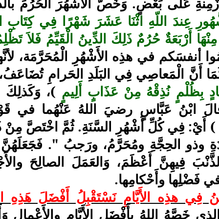
زْمِنةِ عَلَى بَعْضٍ. وَخَصَّ الأشْهُرَ الحُرُمَ 
ُّهُورِ عِندَ اللّهِ اثْنَا عَشَرَ شَهْرًا فِي كِتَابِ ا
نْهَا أَرْبَعَةٌ حُرُمٌ ذَلِكَ الدِّينُ الْقَيِّمُ فَلاَ تَظْلِ
ِمُوا أنفسَكم في هذِه الأَشْهُرِ الْمُحَرَّمَة، لأنَّها 
َمَا أَنَّ الْمَعاصِي فِي البَلَدِ الحَرامِ تُضَاعَفُ، ل
حَادٍ بِظُلْمٍ نُذِقْهُ مِنْ عَذَابٍ أَلِيمٍ
)، وَكَذلِكَ الش
قالَ ابْنُ عَبَّاسٍ رضيَ اللهُ عَنْهُما في قَوْ
) أَيْ: فِي كُلِّ أَشْهُرِ السَّنَةِ. ثُمَّ اخْتَصَّ مِنْ 
ةِ وذو الحِجَّةِ ومُحَرَّمُ، ورَجبُ ". فَجَعَلَهُنَّ ح
ذَّنْبَ فِيهِنَّ أَعْظَمَ، وَالعَمَلَ الصالِحَ والأَ
في فَضْلِها وأَحْكامِها.
نُ فِي هذِه الأَيَّامِ نَسْتَقْبِلُ أَفْضَلَ هَذِهِ ال
الذي خَصَّهُ اللهُ بِأَفْضَلِ الأَيَّامِ والأَعْمالِ و