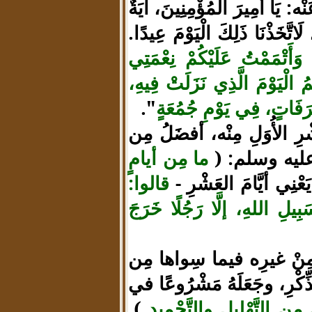
 يَا أَمِيرَ الْمُؤْمِنِينَ، آيَةٌ
َاتَّخَذْنَا ذَلِكَ الْيَوْمَ عِيدًا.
ْ وَأَتْمَمْتُ عَلَيْكُمْ نِعْمَتِي
َمُ الْيَوْمَ الَّذِي نَزَلَتْ فِيهِ،
َرَفَاتٍ، فِي يَوْمِ جُمُعَةٍ
".
ِ الأُوَلِ مِنْه، أفضَلُ مِن
 عليه وسلم: (
ما مِن أيامٍ
َعْنِي أيَّامَ العَشْرِ -
قالوا:
 اللهِ، إلَّا رَجُلًا خَرَجَ
ُ مِنْ غيرِه فيما سِواها مِن
كْرِ، وجَعَلَهُ مَشْرُوعًا في
َ مِن التَّهْلِيلِ والتَّحْمِيدِ
).