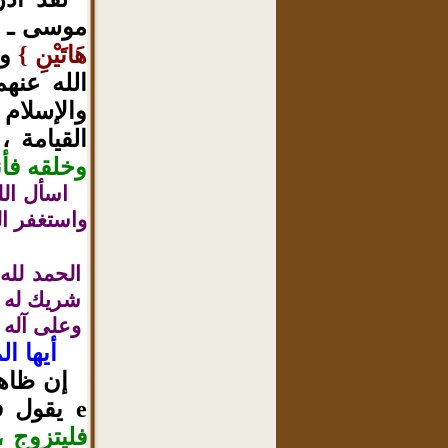
موسى ـ ع
هَاتَيْنِ
وع
{
الله عنه
والإسلام
القيامة 
وخلقه فأ
اسأل الل
واستغفر ال
الحمد لله
شريك له ت
وعلى آله 
أيها ا
إن ظاهر
يقول ف
e
فليتزوج 