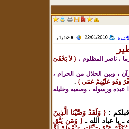
22/01/2010
لإدارة
5206
زائر
ير
ا ، ناصر المظلوم ،
}
لاَ يَخْفَىَ
ن ، وبين الحلال من الحرام ،
َقْرٌ وَهُوَ عَلَيْهِمْ عَمًى
{
.
دا عبده ورسوله ، وصفيه وخليله
قبلكم :
وَلَقَدْ وَصَّيْنَا الَّذِينَ
}
ـ يا عباد الله ـ
وَمَن يَتَّقِ
}
يُكَفِّرْ عَنْهُ سَيِّئَاتِهِ وَيُعْظِمْ لَهُ