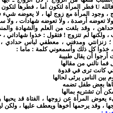
فالله
فطر المرأة
لتكون أما ، فطرها لتكون 
U
اج ، وجود المرأة مع زوج لها ، لا يعوضه شيء في
لا تعوضه أرصدة ، ولا تعوضه شهادات ، ولا سف
داهن ، وقد بلغت من العلم والشهادة والمنص
 ولكنها لم تتزوج ! فتقول : خذوا شهاداتي ، 
 ؛ زنزانتي ومدفني ، معطفي لباس حدادي 
 خذوا كل ذلك وأسمعوني كلمة : ماما :
 أرجوا أن يقال طبيبة
 فما نالني من مقالها
تي كانت ترى في قدوة
م بين الناس يرثى لحالها
اها بعض طفل تضمه
ن أن تشتريه بمالها
 يعوض المرأة عن زوجها ، الفتاة قد يحبها و
ا ، وقد يرحمها أخوها ويعطف عليها ، ولكن 
أخوة
: