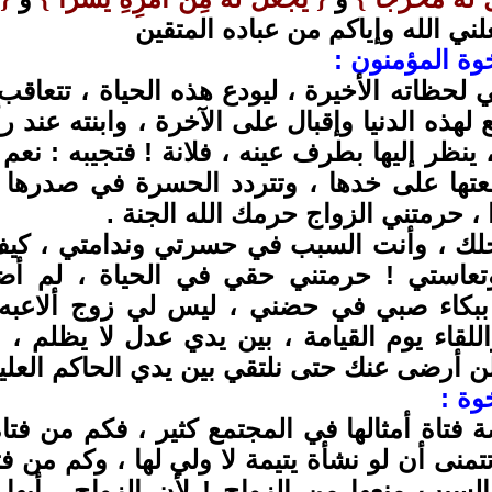
ني الله وإياكم من عباده المتقين
خوة المؤمنون :
 لحظاته الأخيرة ، ليودع هذه الحياة ، تتعا
 لهذه الدنيا وإقبال على الآخرة ، وابنته عند
، ينظر إليها بطرف عينه ، فلانة ! فتجيبه : نعم 
عتها على خدها ، وتتردد الحسرة في صدرها 
 ، حرمتني الزواج حرمك الله الجنة .
لك ، وأنت السبب في حسرتي وندامتي ، كيف
تعاستي ! حرمتني حقي في الحياة ، لم أ
بكاء صبي في حضني ، ليس لي زوج ألاعبه وي
للقاء يوم القيامة ، بين يدي عدل لا يظلم ،
ن أرضى عنك حتى نلتقي بين يدي الحاكم العليم
خوة :
ة فتاة أمثالها في المجتمع كثير ، فكم من فت
تمنى أن لو نشأة يتيمة لا ولي لها ، وكم من فت
والسبب منعها من الزواج ! لأن الزواج ـ أيه