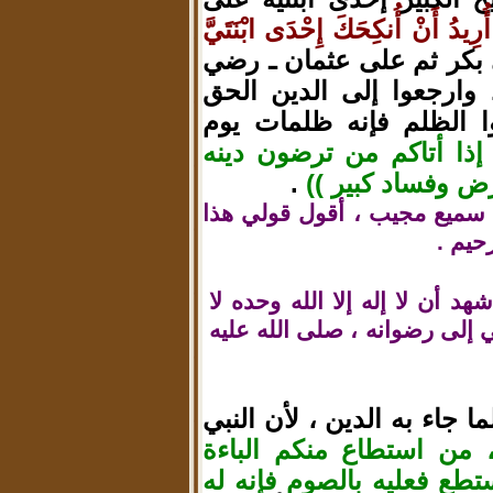
أُرِيدُ أَنْ أُنكِحَكَ إِحْدَى ابْنَتَيَّ
بكر ثم على عثمان ـ رضي
، وارجعوا إلى الدين الحق
وا الظلم فإنه ظلمات يوم
 إذا أتاكم من ترضون دينه
رض وفساد كبير ))
.
نه سميع مجيب ، أقول قولي هذا
حيم .
د أن لا إله إلا الله وحده لا
 إلى رضوانه ، صلى الله عليه
 جاء به الدين ، لأن النبي
 من استطاع منكم الباءة
طع فعليه بالصوم فإنه له