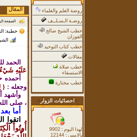
المقال
روضة العلم والعلماء
روضـة الـسـلــف
الصفحة ال
خطب الشيخ صالح
خطبة: ال
الفوزان
الشي
خطب كتاب التوحيد
مقالات
الحمد لل
خطب صلاة
عَلَيْهِ شَيْء
الاستسقاء
أحمده حم
خطب مختارة
وجعله :
}
ل
وأشهد أن
احصائيات الزوار
، صلى الله
أما بعد
اتقوا ال
أُوتُواْ الْكِت
لهذا اليوم :
9902
بالامس :
12144
اللَّهَ يَجْعَ