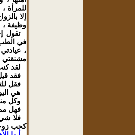
للمرأة ، 
إلا بالزو
وظيفة ، و
تقول إح
في الطب ،
، عيادتي
مشنقتي ،
لقد كنت
فقد قيل
فقل لل
هي اليو
وكل من
فهل ممك
فلا شيء
كحب زوجه
أيها ال