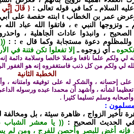
ليه السلام ـ
كما في قوله تعالى :
قَالَ إِنِّي 
}
رض عمر بن الخطاب
ابنته حفصة على أبي 
t
م ـ وتزوجها النبي
، فاتقوا الله عباد الله 
e
 الصحيح ، وانبذوا عادات الجاهلية ، واحذر
، وللمظلوم دعوة مستجابة وكما قال
:
:
((
e
نكحوه
ـ أي زوجوه ـ
إلا تفعلوا تكن فتنة في الأ
ه لي ولكم علما نافعا وعملا خالصا وسلامة دائمة إ
له لي ولكم من كل ذنب فاستغفروه إنه هو الغفور الر
الخطبة الثانية
 على إحسانه ، والشكر له على توفيقه وامتنانه ، وأشه
عظيما لشأنه ، وأشهد أن محمدا عبده ورسوله الداعي
وأصحابه وسلم تسليما كثيرا .
لمسلمون :
ة تأخير الزواج ، ظاهرة سيئة ، بل ومخالفة لما
ي الحديث الصحيح :
(( يا معشر الشباب ،
، فإنه أغض للبصر وأحصن للفرج ، ومن لم يست