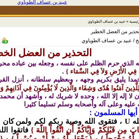
عبيد بن عساف الطوياوي
رئيسية
»
عبيد بن عساف الطوياوي
تحذير من العضل الخطير
خ / عبيد بن عساف الطوياوي
ا
التحذير من العضل الخط
ه الذي حرم الظلم على نفسه ، وجعله بين عباده محرم
ٌ فِي الأَرْضِ وَلاَ فِي السَّمَاء
{
.
دا يليق بكريم وجهه ، وبعظيم سلطانه ، أنزل القرآ
ِلَّذِينَ آمَنُوا هُدًى وَشِفَاء وَالَّذِينَ لَا يُؤْمِنُونَ فِي آذَانِهِمْ و
 لا إله إلا الله ، وحده لا شريك له ، وأشهد أن محم
 عليه وعلى آله وأصحابه وسلم تسليما كثيرا
 أيها المسلمون :
له
، فتقوى الله وصية ربكم لكم ولمن
كان 
U
َابَ مِن قَبْلِكُمْ وَإِيَّاكُمْ أَنِ اتَّقُواْ اللّهَ
فاتقوا الله 
{
ل لَّهُ مَخْرَجاً
و
يَجْعَل لَّهُ مِنْ أَمْرِهِ يُسْراً
و
}
{
}
{