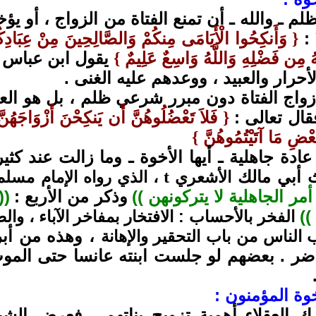
لم ـ والله ـ أن تمنع الفتاة من الزواج ، أو 
:
وَأَنكِحُوا الْأَيَامَى مِنكُمْ وَالصَّالِحِينَ مِنْ عِبَادِكُ
}
َّهُ مِن فَضْلِهِ وَاللَّهُ وَاسِعٌ عَلِيمٌ
يقول ابن عباس
{
لأحرار والعبيد ، ووعدهم عليه الغنى .
زواج الفتاة دون مبرر شرعي ظلم ، بل هو ال
قال تعالى :
فَلاَ تَعْضُلُوهُنَّ أَن يَنكِحْنَ أَزْوَاجَهُنّ
}
ِبَعْضِ مَا آتَيْتُمُوهُنَّ
{
ادة جاهلية ـ أيها الأخوة ـ وما زالت عند ك
 أبي مالك
الأشعري
t
، الذي رواه الإمام مسل
مر الجاهلية لا يتركونهن ))
وذكر من الأربع :
((
))
الفخر بالأحساب : الافتخار بمفاخر الآباء ، وا
، وهذه من أب
الناس من باب التحقير والإهانة
اضر . بعضهم لو جلست ابنته عانسا حتى الموت
خوة المؤمنون :
ك العقلاء أهمية تزويج بناتهم ، فعرض الشي