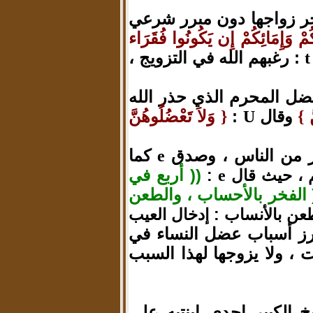
يؤخر زواجها دون مبرر شرعي
مْ وَإِمَائِكُمْ إِن يَكُونُوا فُقَرَاء
: رغبهم الله في التزويج ،
t
عضل المحرم الذي حذر الله
َ
وقال
:
وَلاَ تَعْضُلُوهُنَّ
}
U
{
ثير من الناس ، وصدق
كما
e
(( أربع في
م ، حيث قال
e
:
 الفخر بالأحساب ، والطعن
لطعن بالأنساب : إدخال العيب
رز أسباب عضل النساء في
 ، ولا يزوجها لهذا السبب
خ الكبير إحدى ابنتيه على