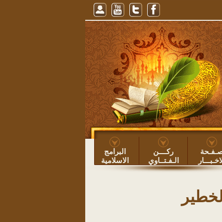
وم النهار، للشيخ عبيد الطوياوي
=> عبيد بن عساف الطوياوي ۞
خطبة: حفظ الأوقا
ـفـحة
ركــــن
البرامج
اخـبـــار
الـفـتــاوي
الاسلامية
لخطير