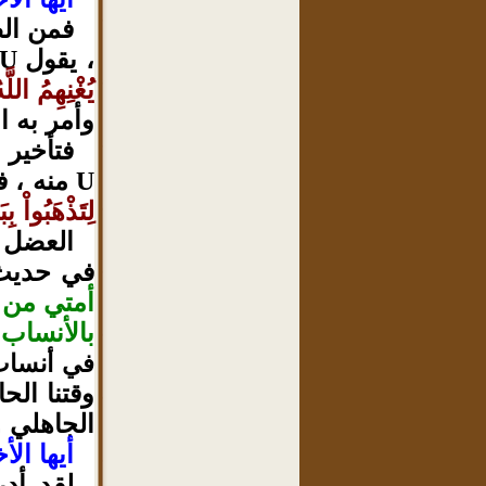
فمن الظ
، يقول
U
يُغْنِهِمُ الل
وأمر به ا
فتأخير 
منه ، ف
U
لِتَذْهَبُواْ ب
العضل ع
في حديث
أمتي من أ
بالأنساب
في أنساب 
وقتنا الح
الجاهلي .
أيها الأ
لقد أدر