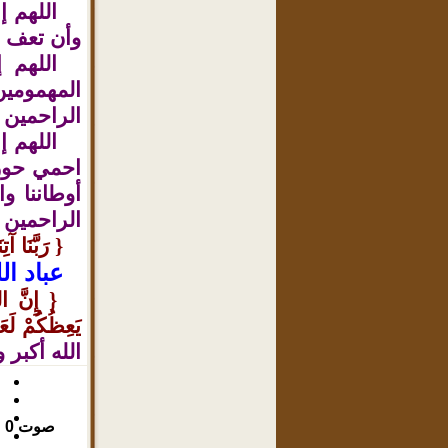
اللهم إ
وأن تعف ف
اللهم 
المهمومين
الراحمين .
اللهم إ
احمي حوزة
أوطاننا و
الراحمين .
}
رَبَّنَا 
عباد الل
}
إِنَّ الل
يَعِظُكُمْ لَعَ
الله أكبر 
صوت
0