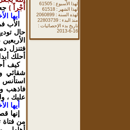
لهذا الأسبوع :
61505
أَجْراً
جعل
{
لهذا الشهر :
61518
أيها الأ
لهذه السنة :
2060899
منذ البدء :
22803739
الأب في
تاريخ بدء الإحصائيات :
حال توديع
16-6-2013
الأربعين 
فتنزل دم
أحلك أبدا
كيف أح
شقائي و
استأنس ب
فاذهب وا
عليك ، ول
أيها الأ
إنها قص
من فتاة ت
أهلها ، 