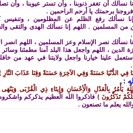
نا نسألك أن تغفر ذنوبنا ، وأن تستر عيوبنا ، وأن تص
روجنا برحمتك يا أرحم الراحمين .
إنا نسألك رفع الظلم عن المظلومين ، وتنفيس ك
 من المسلمين . اللهم إنا نسألك الهدى والتقى وال
نا نسألك نصر الإسلام وعز المسلمين ، اللهم انصر ا
 الدين ، اللهم واجعل هذا البلد آمنا مطمئنا وسائر ب
استعمل علينا خيارنا واجعل ولايتنا في عهد من خاف
آتِنَا فِي الدُّنْيَا حَسَنَةً وَفِي الآخِرَةِ حَسَنَةً وَقِنَا عَذَابَ النَّارِ
{
ه :
َّهَ يَأْمُرُ بِالْعَدْلِ وَالْأِحْسَانِ وَإِيتَاءِ ذِي الْقُرْبَى وَيَنْهَى
لَّكُمْ تَذَكَّرُونَ
{
فاذكروا الله العظيم يذكركم واشكروه
والله يعلم ما تصنعون .