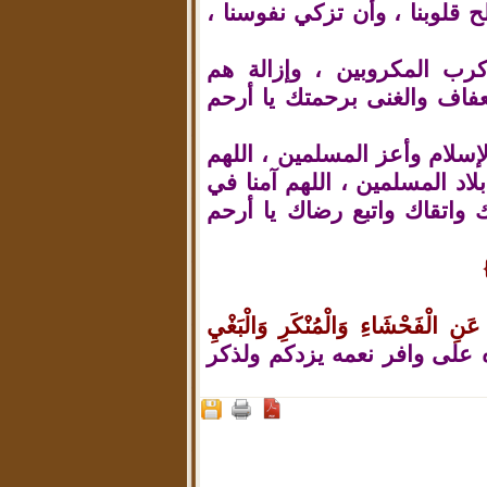
لح قلوبنا ، وأن تزكي نفوسنا ،
رب المكروبين ، وإزالة هم
عفاف والغنى برحمتك يا أرحم
لإسلام وأعز المسلمين ، اللهم
لاد المسلمين ، اللهم آمنا في
ك واتقاك واتبع رضاك يا أرحم
 عَنِ الْفَحْشَاءِ وَالْمُنْكَرِ وَالْبَغْيِ
 على وافر نعمه يزدكم ولذكر