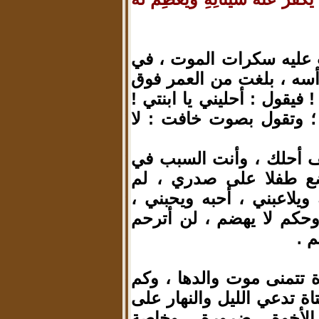
قب عليه سكرات الموت ، في
 رأسه ، بلغت من العمر فوق
! فيقول : أحليني يا ابنتي !
؛ وتقول بصوت خافت : لا
 أحلك ، وأنت السبب في
ضع طفلا على صدري ، لم
لاعبني ، أحبه ويحبني ،
 وحكم لا يهضم ، لن أترحم
 .
اة تتمنى موت والدها ، وكم
اة تدعي الليل والنهار على
ا الأخوة ـ ضرورة ، وخاصة