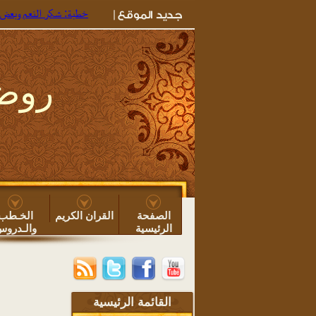
خطبة: شكر النعم وبعض ما يجب للو
روضة
الصفحة
القران الكريم
الخـطب
الرئيسية
والـدرو
القائمة الرئيسية