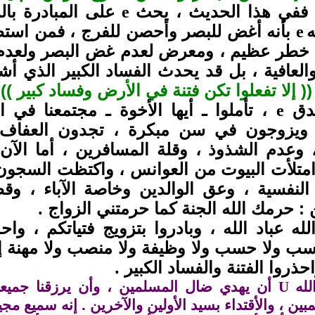
 ففي هذا الحديث ، يحث
على المبادرة بال
e
ه
بأنه أغض للبصر وأحصن للفرج ، فمن استطا
e
 خطر عظيم ، ومعرض لعدم غض البصر ولعدم إ
العافية ، بل قد يحدث الفساد الكبير الذي أشا
(( إلا تفعلوا تكن فتنة في الأرض وفساد كبير ))
.
دق
، تأملوا ـ أيها الأخوة ـ مجتمعنا في
e
ويزوجون في سن مبكرة ، تجدون العفاف وا
، وعدم الشذوذ ، وقلة المسافرين ، أما الآن 
 امتلأت البيوت من العوانس ، واكتظت السجون
النفسية ، وعق الوالدين وخاصة الآباء ، و
 حرمك الله الجنة كما حرمتني الزواج .
الله عباد الله ، وبادروا بتزويج فتياتكم ، واح
ب ولا حسب ولا وظيفة ولا منصب ولا مهنة إلا
حذروا الفتنة والفساد الكبير .
لله
U
أن يهدي ضال المسلمين ، وأن يرزقنا جميعا
مبين ، والأقتداء بسيد الأولين والآخرين . إنه سميع مج