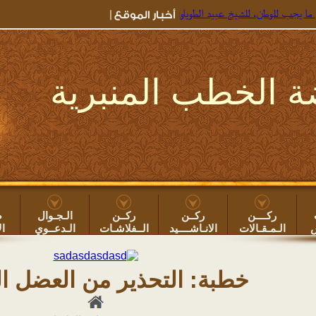
طن، للشيخ عبيد الطوياوي
=> جديد خطب الروضة ۞
خطبة: بعض أضرار سهر الليل ون
 الخطب المنبرية
ركــــن
ركــن
ركــن
الـجـوال
ص
س
الـمـقـالات
الانـاشــــيد
الــفلاشـات
الـدعــوي
ال
خطبة: التحذير من العضل ا