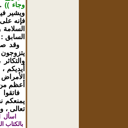
وجاء ))
.
ويشير في
فإنه على
السلامة و
السابق :
وقد ص
يتزوجون 
والتكاثر 
أيديكم ،
الأمراض 
أعظم من :
فاتقوا 
يمنعكم نس
تعالى ، وا
اسأل ا
بالكتاب ال